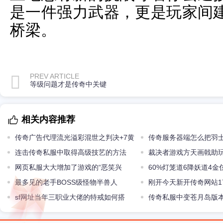
是一件强力武器，更是玩家间
桥梁。
PREV ARTICLE
等级问题才是传奇中关键
相关内容推荐
传奇广告代理流光溢彩混世之判决+7黄
传奇服务器端怎么把羽
金兵器升级揭秘
连击传奇私服中取得高级技艺的方法
入化
裁决者游戏方天画戟助
网页私服大大增加了游戏的“恶笑兴
60%灯笼道6降妖道4
趣”单职业网站
最多见的老手BOSS级怪物半兽人
无法
刚开今天新开传奇网站1
sf网址当年三职业大佬的特戒如何搭
机游戏
传奇私服中变苍月岛版
配？战士果然是最强王者！
物宝箱