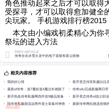
角色推动起來之后才可以取得
受探寻，才可以取得愈加健全
尖玩家。 手机游戏排行榜2015
本文由小编戏初柔精心为你
祭坛的进入方法
PREV ARTICLE
传奇合击冰雪火龙中的地下皇陵有甚么怪物
相关内容推荐
我的好心情
新开变态传世私服以往
最新sf传奇：道7魔杖道4魔法长袍除了
比雷电术还要强
传奇sifu完成新服网日常
极品装备他还有火把
新开热血传奇私服网四件攻9极品装备
哪些嘉奖
新开变态传奇sf战士职
第一件真假难辨最后一件真实存在
找传奇私服据说这两件道士装备对神兽
有哪些玩法
最新传奇网站挑选坐骑