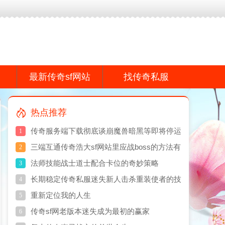
f网站,传奇私服网真诚打造专业的传奇散人服游戏品牌感谢您的支持!
最新传奇sf网站
找传奇私服
热点推荐
传奇服务端下载彻底谈崩魔兽暗黑等即将停运
1
依然坚挺
三端互通传奇浩大sf网站里应战boss的方法有
2
哪些
法师技能战士道士配合卡位的奇妙策略
3
长期稳定传奇私服迷失新人击杀重装使者的技
4
能
重新定位我的人生
5
传奇sf网老版本迷失成为最初的赢家
6