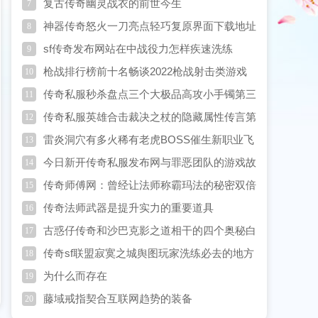
复古传奇幽灵战衣的前世今生
7
神器传奇怒火一刀亮点轻巧复原界面下载地址
8
sf传奇发布网站在中战役力怎样疾速洗练
9
枪战排行榜前十名畅谈2022枪战射击类游戏
10
排行榜游戏
传奇私服秒杀盘点三个大极品高攻小手镯第三
11
个属性媲美战神手镯
传奇私服英雄合击裁决之杖的隐藏属性传言第
12
三种隐藏属性听得最多
雷炎洞穴有多火稀有老虎BOSS催生新职业飞
13
虎队降生
今日新开传奇私服发布网与罪恶团队的游戏故
14
事
传奇师傅网：曾经让法师称霸玛法的秘密双倍
15
魔法
传奇法师武器是提升实力的重要道具
16
古惑仔传奇和沙巴克影之道相干的四个奥秘白
17
叟你想起几个
传奇sf联盟寂寞之城舆图玩家洗练必去的地方
18
为什么而存在
19
藤域戒指契合互联网趋势的装备
20