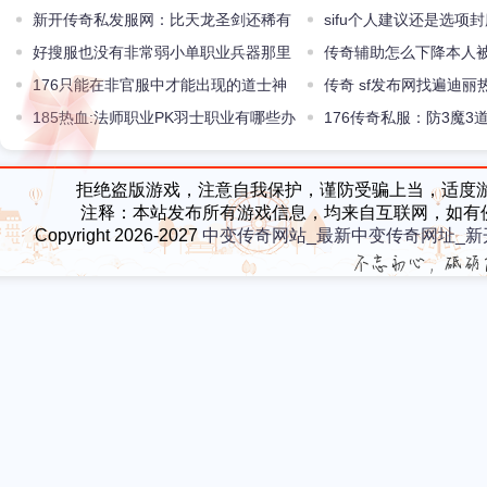
BOSS第二种很少人记得
新开传奇私发服网：比天龙圣剑还稀有
意思的争辩
sifu个人建议还是选项
的顶级神兵攻47开天
好搜服也没有非常弱小单职业兵器那里
传奇辅助怎么下降本人
来的才能
176只能在非官服中才能出现的道士神
的几率
传奇 sf发布网找遍迪
宠能硬刚一切B0SS
185热血:法师职业PK羽士职业有哪些办
176传奇私服：防3魔3
法?
檀搭配护身羽化成仙
拒绝盗版游戏，注意自我保护，谨防受骗上当，适度
注释：本站发布所有游戏信息，均来自互联网，如有
Copyright 2026-2027
中变传奇网站_最新中变传奇网址_新