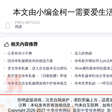
本文由小编金柯一需要爱生
PREV ARTICLE
残迹
相关内容推荐
心里有些小不爽
花儿的艳丽
找传奇私服网发布的挑选方案
传奇新开网站羽士pk法
变太传奇私服：进入合击版本后法师玩
30ok属性最奇特的霸者
家的三大优势荡然无存
新开复古传奇私服：《召唤骷髅》即使
击速度1
传奇私服单职业分享游
身陨也要履行对她的承诺
传奇变态合击私服网游戏中护体神盾怎
办法
传奇世界私副：一呼百
么取得
城主现实中的妻子红袖添
拒绝盗版游戏，注意自我保护，谨防受骗上当，适度
注释：本站发布所有游戏信息，均来自互联网，如有
Copyright 2026-2027
中变传奇网站_最新中变传奇网址_新