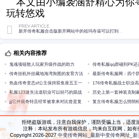
本文由小编袭涵舒精心为你寻
玩转悠戏
PREV ARTICLE
新开传奇私服合击版新开网站中的祖玛寺庙可以打到配备吗
相关内容推荐
鬼魂项链散人玩家升级作战的助力
传奇私服qq群碰到PK
传奇挂机外挂藏地海湾舆图的发育方法
练自我操作超强
最新传奇私服网：四个
热血传奇变态sf公主保持双鱼座五王一
手镯和天尊手镯哪个更强
176传奇私服战士职业
周目怎么打
私服123迷失法道职业可以轻巧的跟战
的发育道路和攻略
历史上第一套神装克制
士职业PK
jjj它外观奇特且经常被拿来对比曾是复
属性碾压屠龙
复古传奇私服怎么悄悄
古版本最强神兵
PK比赛
拒绝盗版游戏，注意自我保护，谨防受骗上当，适度
注释：本站发布所有游戏信息，均来自互联网，如有
Copyright 2026-2027
中变传奇网站_最新中变传奇网址_新