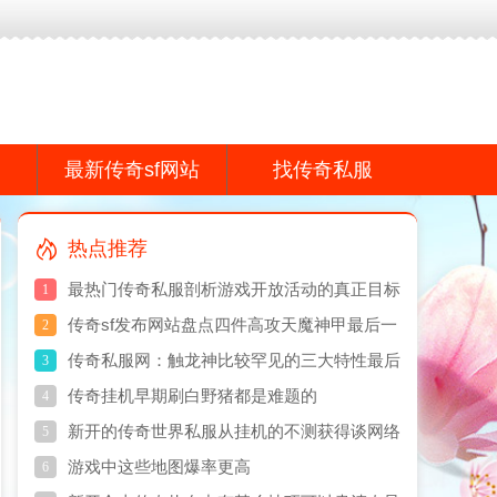
f网站,传奇私服网真诚打造专业的传奇散人服游戏品牌感谢您的支持!
最新传奇sf网站
找传奇私服
热点推荐
最热门传奇私服剖析游戏开放活动的真正目标
1
传奇sf发布网站盘点四件高攻天魔神甲最后一
2
件拥有166点攻击上限
传奇私服网：触龙神比较罕见的三大特性最后
3
一个堪比BUG
传奇挂机早期刷白野猪都是难题的
4
新开的传奇世界私服从挂机的不测获得谈网络
5
氛围的常态
游戏中这些地图爆率更高
6