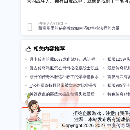
大的战斗力。拥有白虎战甲，就像是找到了一名可
PREV ARTICLE
藏宝阁里的秘密教你如何巧妙掌控法师的力量
相关内容推荐
月卡传奇暗藏boss龙血战狂击杀进程
私服123
复古传奇私服怎么悄悄松松跟战士职业
士职业PK
最新传奇私
PK比赛
刚开的传奇私服这种教主的爆率也很水
手镯和天尊手
雷炎洞穴有
多亏专属产出保住了面子
jjj它外观奇特且经常被拿来对比曾是复
职业飞虎队降
私服999
古版本最强神兵
神器盘点的那些大极品骷髅头盔最后一
唐吉柯德运6
特色传奇s
个很稀罕
无数的新装备
拒绝盗版游戏，注意自我保
注释：本站发布所有游戏信
Copyright 2026-2027
中变传奇网