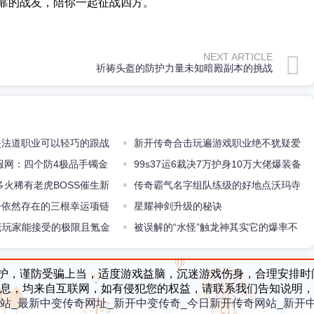
靠的战友，陪你一起征战四方。
NEXT ARTICLE
祈祷头盔的防护力量未知暗殿副本的挑战
迷失法道职业可以轻巧的跟战
新开传奇合击玩遍游戏职业绝不犹疑爱
服网：四个防4极品手镯金
上羽士
99s37运6裁决7万护身10万大佬爆装备
镯哪个更强
多火稀有老虎BOSS催生新
真心疼
传奇霸气名字组队练级的好地点沃玛寺
生
至今依然存在的三根幸运项链
庙三层门口
星耀神剑升级的秘诀
战神链在列
f老玩家能接受的极限且氪金
被误解的“水怪”触龙神其实它的爆率不
天龙剑甲
逊小白
护，谨防受骗上当，适度游戏益脑，沉迷游戏伤身，合理安排时
息，均来自互联网，如有侵犯您的权益，请联系我们告知说明，
站_最新中变传奇网址_新开中变传奇_今日新开传奇网站_新开