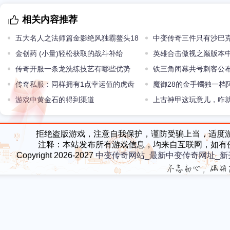
相关内容推荐
五大名人之法师篇金影绝风独霸鳌头18
中变传奇三件只有沙巴
魔袍重出江湖
金创药 (小量)轻松获取的战斗补给
的神甲有两件意义非凡
英雄合击傲视之巅版本
传奇开服一条龙洗练技艺有哪些优势
么用处
铁三角闭幕共号刺客公
传奇私服：同样拥有1点幸运值的虎齿
士的降生
魔御28的金手镯独一档
道7和70%躲避怎么选
游戏中黄金石的得到渠道
上古神甲这玩意儿，咋
和反应？
拒绝盗版游戏，注意自我保护，谨防受骗上当，适度
注释：本站发布所有游戏信息，均来自互联网，如有
Copyright 2026-2027
中变传奇网站_最新中变传奇网址_新