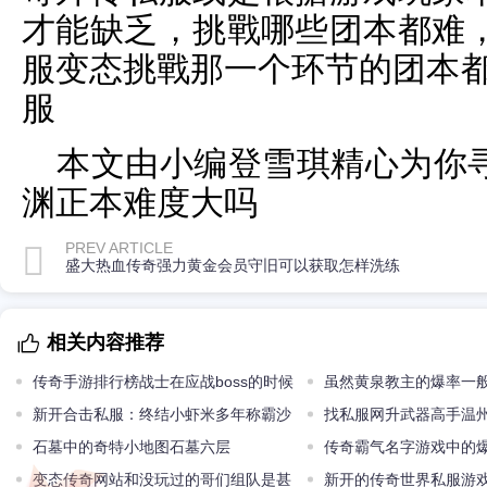
才能缺乏，挑戰哪些团本都难
服变态挑戰那一个环节的团本都
服
本文由小编登雪琪精心为你寻
渊正本难度大吗
PREV ARTICLE
盛大热血传奇强力黄金会员守旧可以获取怎样洗练
相关内容推荐
传奇手游排行榜战士在应战boss的时候
虽然黄泉教主的爆率一
必须做些甚么
新开合击私服：终结小虾米多年称霸沙
小怪够给力
找私服网升武器高手温州
巴克神话的战士小雨情人
石墓中的奇特小地图石墓六层
多出自他手
传奇霸气名字游戏中的
变态传奇网站和没玩过的哥们组队是甚
一代人
新开的传奇世界私服游