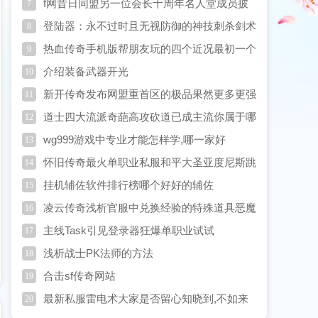
最主要
f网昔日同盟另一位会长十周年名人堂成员披
7
靡暗战
登陆器：永不过时且无视防御的神技刺杀剑术
8
热血传奇手机版帮朋友玩的四个近况最初一个
9
太狠
介绍装备武器开光
10
新开传奇发布网盟重首区的极品果然更多更强
11
魔4小手镯真亮眼
道士四大流派奇葩高攻砍道已成主流你属于哪
12
一派
wg999游戏中专业才能怎样学,哪一家好
13
怀旧传奇最火单职业私服和平大圣亚度尼斯跳
14
哪儿好
挂机辅佐软件排行榜哪个好好的辅佐
15
凌云传奇浅析官服中兑换经验的特殊道具恶魔
16
果实
主线Task引见登录器狂爆单职业试试
17
浅析战士PK法师的方法
18
合击sf传奇网站
19
最新私服雷电术大家是否留心知晓到,不如来
20