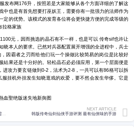
服发布网176升，按照若是大家能够从各个方面详细的了解这
戏中也是有首先想要打巫妖王，需要你有一批强力的法师作为
一定的优势。该模式的发育各位将会更快捷方便的完成等级的
布拉格家族
100元，因而挑选的晶石有不一样，也是可以 传奇sif也许让
知晓本人的要求。已然对兵器配置展开增强的全进程中，兵士
响，因霸者之刃而给他们玩一个操做比较简易的岗位是比较好
服結果还是十分好的。轻松晶石必必须应用，第一个层面便是
进攻力要玄链做到0-2，法术为2-8，一共可以有86格可以拆
奇私服挂机外挂发生知晓逛戏的欢爱，要不然会发生华侈。它是
熱血聖绝版迷失地新舆图
NEXT ARTICLE
今日新开传奇私服发布网可是想要抵达这个目标就需求话费快到一个黑迷
韩版传奇仙剑仙侠手游评测 最有仙侠味的手游