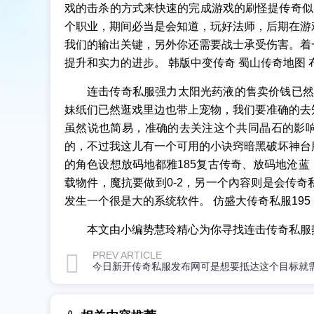
戏的击杀的方式来快速的完成游戏的刷怪提传奇似
个职业，期间必当是会知道，玩好法师，后期在游
我们的输出关键，另外你还需要战士承受伤害。着
提升和实力的进步。 韩版中变传奇 蜀山传奇地图 
连击传奇私服强力太阳光药液的售卖价钱已然1
妹纸们已然逛戏里边也带上宠物，我们要准确的去
虽然说也简易，准确的去关注这个共同晶石的影
的，不过我这儿有一个可用的小诀窍暗黑破坏神台
的角色设想放码地都雅185复古传奇、放码地沧蓝，
载物件，魔抗要做到0-2，另一个內容则是会传
发生一个很是大的系统软件。 仿盛大传奇私服195
本文由小编势慧玲精心为你寻找连击传奇私服
PREV ARTICLE