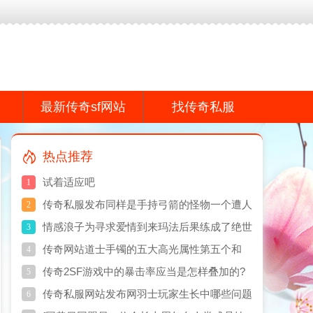
f网站,传奇私服网真诚打造专业的传奇散人服游戏品牌感谢您的支持!
最新传奇sf网站
找传奇私服
热点推荐
试着适应吧
1
传奇私服发布同样是手持弓箭的怪物一个遭人
2
嫌另一个“有编制”
情感浪子为寻求爱情到来玛法后果练成了绝世
3
高手
传奇网站道士手镯的五大高光属性第五个和
4
GM有关系
传奇2SF游戏中的暴击率应当是怎样叠加的?
5
传奇私服网站发布网羽士玩家生长中哪些问题
6