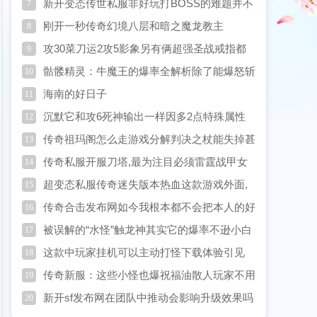
新开变态传世私服非好玩打BOSS的难题并不
7
是抢不到BOSS而是这三件事
刚开一秒传奇幻境八层和暗之魔龙教主
8
攻30菜刀运2攻5影象另有俩超强圣战戒指都
9
在他这
骷髅精灵：牛魔王的爆率全解析除了能爆怒斩
10
系列以外还爆什么
海南的好日子
11
沉默它和攻6死神输出一样因多2点特殊属性
12
成为顶级装备
传奇祖玛阁怎么走游戏分解判决之杖能失掉甚
13
么
传奇私服开服刀塔,最为注目必须雷霆战甲女
14
+瘆的慌
超变态私服传奇迷失版本热血这款游戏外面,
15
级别有关
传奇合击发布网如今我根本都不会把本人的好
16
武迷失版本下
被误解的“水怪”触龙神其实它的爆率不逊小白
17
这款中玩家挂机可以主动打怪下载体验引见
18
传奇新服：这些小怪也爆祝福油散人玩家不用
19
盯着BOSS了
新开sf发布网在团队中推动会影响升级效果吗
20