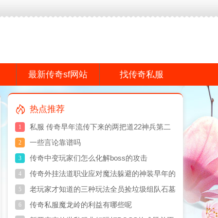
f网站,传奇私服网真诚打造专业的传奇散人服游戏品牌感谢您的支持!
最新传奇sf网站
找传奇私服
热点推荐
私服 传奇早年流传下来的两把道22神兵第二
1
把才是真牛
一些言论靠谱吗
2
传奇中变玩家们怎么化解boss的攻击
3
传奇外挂法道职业应对魔法躲避的神装早年的
4
老玩家才知道
老玩家才知道的三种玩法全员捡垃圾组队石墓
5
烧猪
传奇私服魔龙岭的利益有哪些呢
6