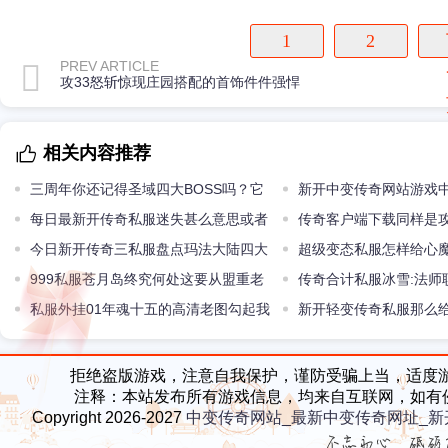
1
2
PREV ARTICLE
攻33怒斩惊现庄园搭配的首饰件件强悍
相关内容推荐
三周年你还记得圣域四大BOSS吗？它
新开中变传奇网站游戏
们产出什么勋章？
每日最新开传奇私服迷失甚么意思或者
的办法
传奇客户端下载同样是攻
是天极法神的
今日新开传奇三私服盘点玛法大陆四大
把屠龙的的差别还是很大
超级变态私服怎样给心
奇葩怪物最后一种人见人怕
999私服苍月岛终究何处这要从盟重老
传奇合计私服冰雪:法师
兵的故事提及
私服外挂01年魂十五的高清老图勾起我
率办法
新开轻变传奇私服那么
们曾经玩传奇的热血回忆
都是难以言喻的弱小
拒绝盗版游戏，注意自我保护，谨防受骗上当，适度
注释：本站发布所有游戏信息，均来自互联网，如有
Copyright 2026-2027
中变传奇网站_最新中变传奇网址_新