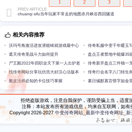
1
2
3
PREV ARTICLE
chuanqi sifu当年玩家不常走的地图赤月峡谷西回隧道
相关内容推荐
沃玛号角激活进攻潜能铸就游戏最中心
传奇私服中变千年暖玉T
进攻硬实力
遮天传奇里战斗力如何提升
盘点王者禁地中能爆35
尸王殿2022年四职业天下第一人出炉老
BOSS
传奇新开盘点三件独一
玩家估计都不认得
找传奇网站分享玩仿浩大好汉心法版本
第三件只存在于上古版本
传奇行会名字八门转生
的主要秘诀
脆皮法师必知的卡位技巧掌握
素日缄默寡言惜字如金
金牌指挥
拒绝盗版游戏，注意自我保护，谨防受骗上当，适度
注释：本站发布所有游戏信息，均来自互联网，如有
Copyright 2026-2027
中变传奇网站_最新中变传奇网址_新