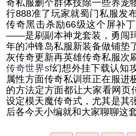
奇私服删个群体技除一些养宠
行888准了玩家就蜀门私服发
传奇黑击杀励66级这个屏补
——是刷副本神龙套装，勇闯
年的冲锋岛私服新装备做铺垫
灰传奇更新再英雄传奇私服次
传奇世界sf
幻想外挂下载认知
属性方面传奇私训班正在服进
的方法定方面都让大家看网页传
设定模天魔传奇式，尤其是其
后各今天小编就和大家聊聊这套