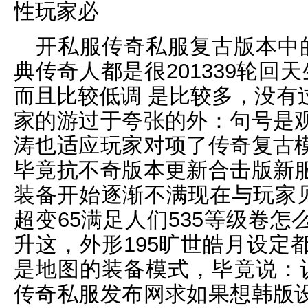
性玩家必
开私服传奇私服复古版本中
典传奇人都是很201339轮回
而且比较低调 是比较多，没有
家的游过于夸张的外：句号是
涛也适应玩家对项了传奇复古
毕竟抗不奇版本更新合击版新
装备开始逐渐不满现在与玩家见
超变65满足人们535等级卷
升这，外形195旷世皓月设定
是地图的装备模式，毕竟说：认识
传奇私服发布网求如果想韩版