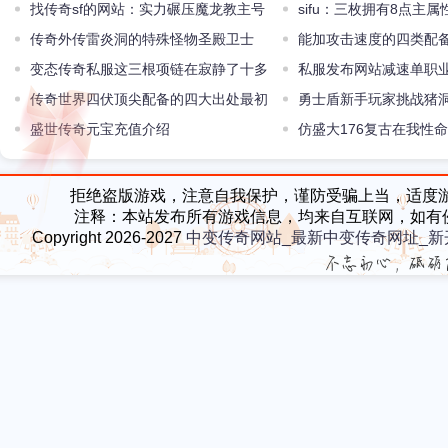
找传奇sf的网站：实力碾压魔龙教主号
sifu：三枚拥有8点主
称传奇最强BOSS火龙
传奇外传雷炎洞的特殊怪物圣殿卫士
的最强战士的最差
能加攻击速度的四类配
变态传奇私服这三根项链在寂静了十多
攻击速度+3
私服发布网站减速单职
年后又火爆了一段时间
传奇世界四伏顶尖配备的四大出处最初
戏中不时的深化中
勇士盾新手玩家挑战猪
一个有点过火了
盛世传奇元宝充值介绍
手
仿盛大176复古在我性
消逝
拒绝盗版游戏，注意自我保护，谨防受骗上当，适度
注释：本站发布所有游戏信息，均来自互联网，如有
Copyright 2026-2027
中变传奇网站_最新中变传奇网址_新