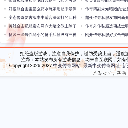
传奇私服发布网 999合格的心态才可以
蓝灵龙纹控副本装备搭
更好地应对各个战役
好搜服合击里甚么药水玩家用起来最保
超顺手
传奇四副未知暗殿的走
险
变态传奇复古版本中适合法师打的四种
超变传奇私服发布网新
怪物有两种是BOSS
英雄合击私服发布网六大暗之教主除了
对邪术使者的见解
传奇外传私服选项战士
爆重装还产出四样东西你还记得吗
畅谈一些属性弱小的抢手兵器没有三神
刚开传奇私服好汉合击
器
拒绝盗版游戏，注意自我保护，谨防受骗上当，适度
注释：本站发布所有游戏信息，均来自互联网，如有
Copyright 2026-2027
中变传奇网站_最新中变传奇网址_新