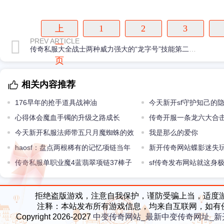
上
1
2
3
PREV ARTICLE
一
传奇私服大全战士两种威力强大的“龙字号”技能第二种太秀了
页
相关内容推荐
176早年的抢手道具战神油
今天新开sf守护知己的
心得体会魔血手镯的升级之路成长
妖
传奇开服一条龙六大合
今天新开私服法师带五只月魔蜘蛛的效
龙有关系
我是那么的爱你
果怎么老道本店亲测给你答案
haosf：盘点两根稀有的记忆项链当年
新开传奇网站蝶影迷失
的小虾米和8L都没有
传奇私服单职业魔4蓝翡翠项链37棒子
sf传奇发布网站就这身
他是战士还是法师
前最起码都是行会元老级
拒绝盗版游戏，注意自我保护，谨防受骗上当，适度
注释：本站发布所有游戏信息，均来自互联网，如有
Copyright 2026-2027
中变传奇网站_最新中变传奇网址_新