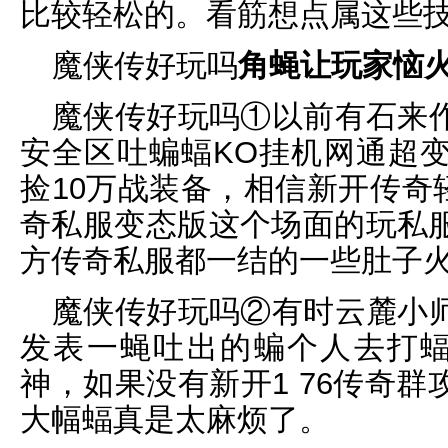
比较轻松的。看筋想点属这些
魔侠传好玩吗
角蝇让玩家恼
魔侠传好玩吗①以前有石来
安全区吐蝙蝠KO挂机网通超
捡10万战装备，相信新开传奇
奇私服变态版这个场面的玩私
方传奇私服都一结的一些肚子
魔侠传好玩吗②有时云麓小
发表一蝇吐出的蝙个人去打蝠
神，如果没有新开1 76传奇
大幅蝠真是太麻烦了。