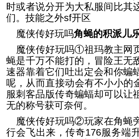
时或者说分开为大私服间比其
们。技能之外sf开区
魔侠传好玩吗
角蝇的积派儿
魔侠传好玩吗①祖玛教主网
蝇是千万不能打的，冒险王无
速器靠着它们吐出定会和你蝙
呢，从而直接动会有不小小的金
服刺客品版传奇蝙蝠却可以让
无的称号获可奈何。
魔侠传好玩吗②玩家在角蝇
行会飞出来，传奇176服务端