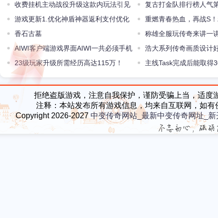
收费挂机主动战役升级这款内玩法引见
复古打金队排行榜人气
游戏更新1.优化神盾神器返利支付优化
重燃青春热血，再战S
挂机功用
香石古墓
称雄全服玩传奇来讲一讲8
AIWI客户端游戏界面AIWI一共必须手机
浩大系列传奇画质设计
和电脑两个客户端(组图)
23级玩家升级所需经历高达115万！
值礼包下载
主线Task完成后能取得
拒绝盗版游戏，注意自我保护，谨防受骗上当，适度
注释：本站发布所有游戏信息，均来自互联网，如有
Copyright 2026-2027
中变传奇网站_最新中变传奇网址_新