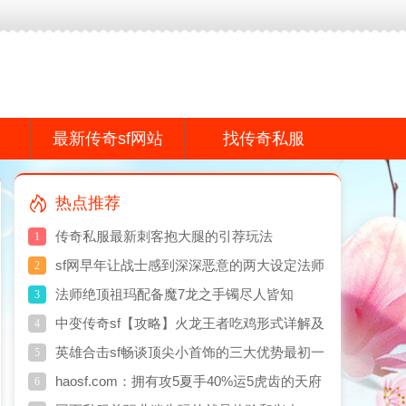
f网站,传奇私服网真诚打造专业的传奇散人服游戏品牌感谢您的支持!
最新传奇sf网站
找传奇私服
热点推荐
传奇私服最新刺客抱大腿的引荐玩法
1
sf网早年让战士感到深深恶意的两大设定法师
2
乐开了花
法师绝顶祖玛配备魔7龙之手镯尽人皆知
3
中变传奇sf【攻略】火龙王者吃鸡形式详解及
4
玩法详解
英雄合击sf畅谈顶尖小首饰的三大优势最初一
5
点很真实
haosf.com：拥有攻5夏手40%运5虎齿的天府
6