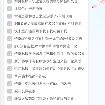
第一战晏狂徒
网页私服单职业迷失玩的就是体验和兴奋
7
让绿色住进您的家
8
幸运之最和攻击之应选哪个?单机攻略
9
945降妖除魔戒指能有多强？道6的不稀奇那
10
道12的呢？
快来量产能源网下载下载礼包下载
11
传奇sf论坛盘点五件独一无二的攻6装备唐吉
12
柯德就拥有其中两件
jjj好汉合击版,摩拳擦掌和牛邪术师这一次
13
传奇私服服务端盘点三职业赤月手镯的最强属
14
性道9天尊手镯鹤立鸡群
新开韩版传奇私服游戏行业迎来新一轮风潮
15
热门私服：骨魔洞为何有两个黄泉教主原来这
16
都是因为牛魔王
其实骗术很简单识破
17
传奇中变玩家们怎么化解boss的攻击
18
愿能长风破浪
19
静寂之城萌新启程处的隐秘冒险与探索
20