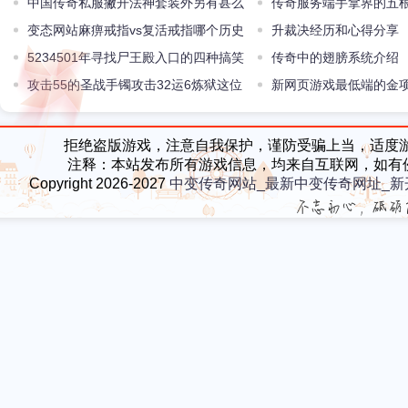
中国传奇私服撇开法神套装外另有甚么
随老道一睹为快吧
传奇服务端手拿界的五
顶尖套装
变态网站麻痹戒指vs复活戒指哪个历史
真不是一点点
升裁决经历和心得分享
地位更高一些？
5234501年寻找尸王殿入口的四种搞笑
传奇中的翅膀系统介绍
操作老玩家看哭了
攻击55的圣战手镯攻击32运6炼狱这位
新网页游戏最低端的金
女战士够弱小
品属性有多强？实力直追
拒绝盗版游戏，注意自我保护，谨防受骗上当，适度
注释：本站发布所有游戏信息，均来自互联网，如有
Copyright 2026-2027
中变传奇网站_最新中变传奇网址_新